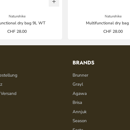
Naturehike
Naturehike
functional dry bag 9L WT
Multifunctional dry bag
CHF 28.00
CHF 28.00
BRANDS
estellung
Brunner
tz
Grayl
 Versand
Agawa
Brisa
Annjuk
Season
Sasta