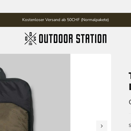
Kostenloser Versand ab 50CHF (Normalpakete)
S